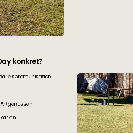
 Day konkret?
d klare Kommunikation
 Artgenossen
kation