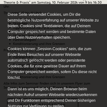
Theorie & Praxis“ am Samstag, 10. Februar 2024 von 9 bis 16:30
Uhr.
Theorieteil (9 bis 11 Uhr):
Diese Seite verwendet Cookies, um Dir die
Ausdrucksverhalten
bestmögliche Nutzererfahrung auf unserer Website zu
Ursachen
bieten. Cookies sind Textdateien, die auf Deinem
Aggressionsformen und Emotionen
Bedeutung von Ressourcen
Computer gespeichert werden und bestimmte Daten
Unterbrechen / Abbrechen
über Dein Nutzerverhalten speichern.
Führstrategien
Konditionierung und ihre Grenzen
Cookies können „Session-Cookies“ sein, die zum
Praxisteil (11:30 bis 16:30 Uhr):
Ende Ihres Besuches auf unserer Webseite
Management
automatisch gelöscht werden oder persistente
Anerlernte Aggression
Emotionale Aggression
Cookies, die für eine gewisse Dauer auf ihrem
Unterbrechen / Abbrechen
Computer gespeichert werden, sofern Du diese nicht
Führstrategien
Konditionierung und ihre Grenzen
löschst.
Alle Infos zum Seminar finden sich in unserem
Flyer zum
Seminar „Aggressionsformen in Theorie & Praxis“
.
Dann ist es uns möglich, Deinen Browser beim
nächsten Aufruf unserer Webseite wiederzuerkennen
und Dir Funktionen entsprechend Deiner bisherigen
WEITERE NEUIGKEITEN
Nutzung zur Verfügung zu stellen.